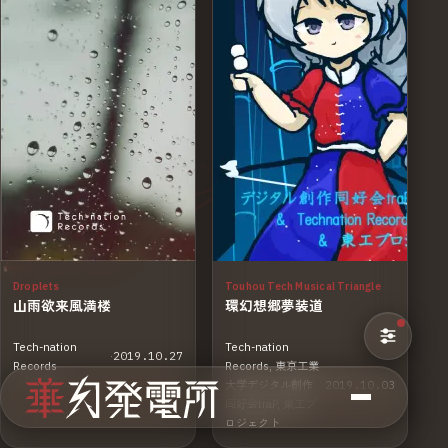
Droplets
Touhou Tech Musical Triangle
山雨欲来風満楼
環幻想郷夢装道
Tech-nation
Tech-nation
·
2019.10.27
Records
Records, 東京工業
大学デジタル創作
·
2019.10.03
KNOW
LISTEN
同好会traP, 東工プ
About
Music
ロジェクト