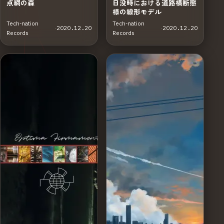
点網の森
日没時における道路横断態
様の線形モデル
Tech-nation
Tech-nation
·
2020.12.20
·
2020.12.20
Records
Records