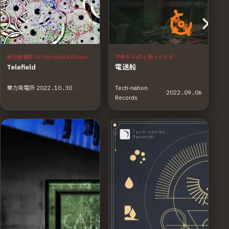
華力発電所 1st Interlude Album
今年もtraPと戦っテクネ
Telefield
電送船
華力発電所
·
2022.10.30
Tech-nation
·
2022.09.06
Records