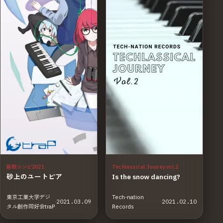
新歓コンピ2021
Techlassical Jouney vol.2
砂上のユートピア
Is the snow dancing?
東京工業大学デジ
Tech-nation
·
2021.03.09
·
2021.02.10
タル創作同好会traP
Records