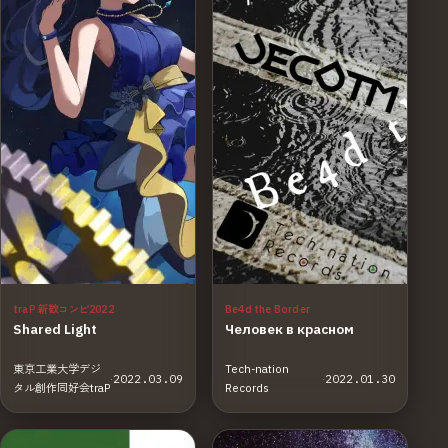
traP 新歓コンピ2022
Be4d the Border
Shared Light
Человек в красном
東京工業大学デジ
Tech-nation
·
2022.03.09
·
2022.01.30
タル創作同好会traP
Records