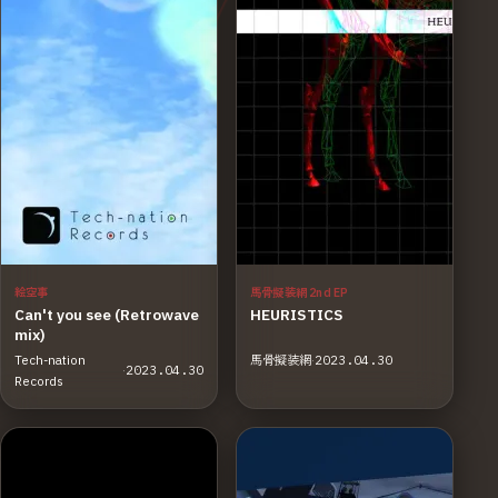
絵空事
馬骨擬装網 2nd EP
Can't you see (Retrowave
HEURISTICS
mix)
Tech-nation
馬骨擬装網
·
2023.04.30
·
2023.04.30
Records