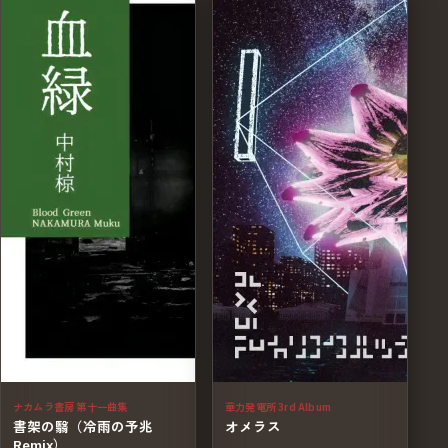
ナカムラ書房 第十一曲集
華力発電所 3rd Album
書架の翳（冷雨の予兆
オメラス
Remix）