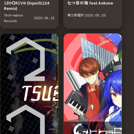
ΞƧΟᗡЯΞVΘ (liquid1224
七つ目の海 feat.kokone
Remix)
Tech-nation
華力発電所
·
2020.05.20
·
2020.06.21
Records