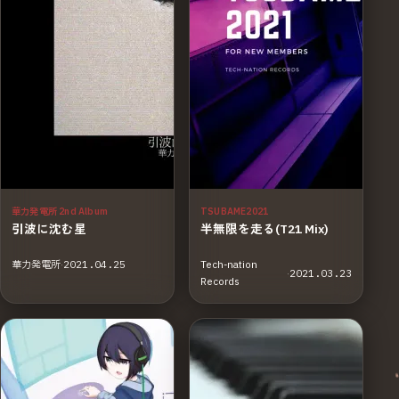
華力発電所 2nd Album
TSUBAME2021
引波に沈む星
半無限を走る(T21 Mix)
華力発電所
·
2021.04.25
Tech-nation
·
2021.03.23
Records