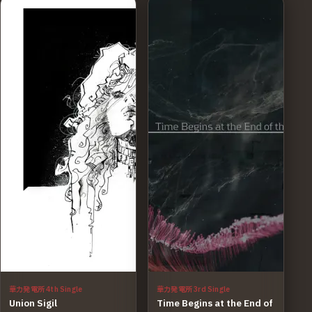
華力発電所 4th Single
華力発電所 3rd Single
Union Sigil
Time Begins at the End of