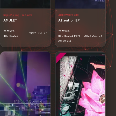
liquid1224 || Yazavva
ACIDWORX230
AMULET
Attention EP
Yazavva,
Yazavva,
·
2026.04.26
liquid1224
liquid1224 from
·
2026.01.23
Acidworx