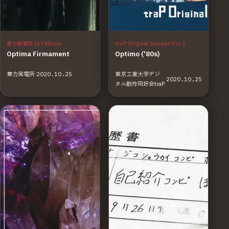
華力発電所 1st Album
traP Original Sounds Vol.3
Optima Firmament
Optimo ('80s)
華力発電所
·
2020.10.25
東京工業大学デジ
·
2020.10.25
タル創作同好会traP