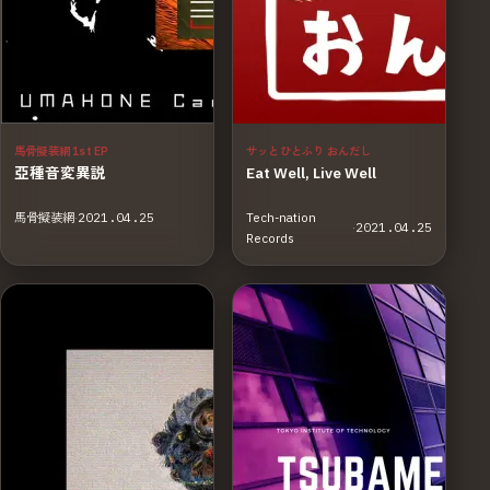
馬骨擬装網 1st EP
サッとひとふり おんだし
亞種音変異説
Eat Well, Live Well
馬骨擬装網
·
2021.04.25
Tech-nation
·
2021.04.25
Records