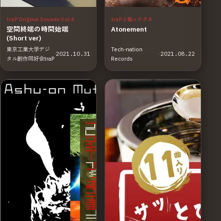
traP Original Sounds Vol.4
traPと戦っテクネ
空間終端の時間始端
Atonement
(Short ver)
東京工業大学デジ
Tech-nation
·
2021.10.31
·
2021.08.22
タル創作同好会traP
Records