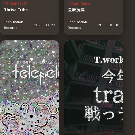
TSUBAME2023
4*4 not found
Thrive Tribe
星辰沉博
Tech-nation
Tech-nation
·
2023.03.23
·
2023.01.30
Records
Records