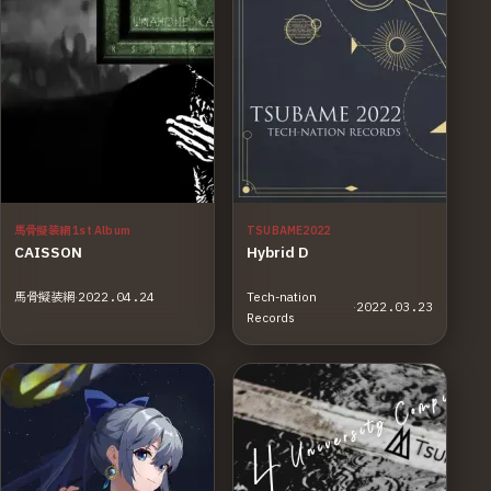
馬骨擬装網 1st Album
TSUBAME2022
CAISSON
Hybrid D
馬骨擬装網
·
2022.04.24
Tech-nation
·
2022.03.23
Records