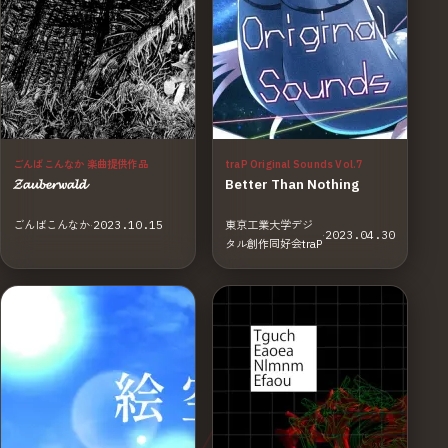
ごんばこんなか 楽曲提供作品
traP Original Sounds Vol.7
𝓩​𝓪​𝓾​𝓫​𝓮​𝓻​𝔀​𝓪​𝓵​𝓭
Better Than Nothing
ごんばこんなか
·
2023.10.15
東京工業大学デジ
·
2023.04.30
タル創作同好会traP