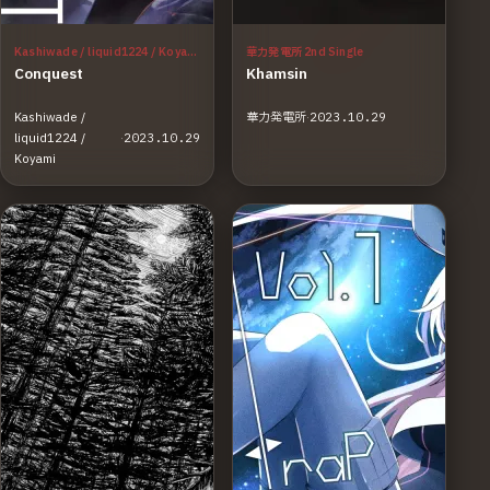
Kashiwade / liquid1224 / Koyami
華力発電所 2nd Single
Conquest
Khamsin
Kashiwade /
華力発電所
·
2023.10.29
liquid1224 /
·
2023.10.29
Koyami