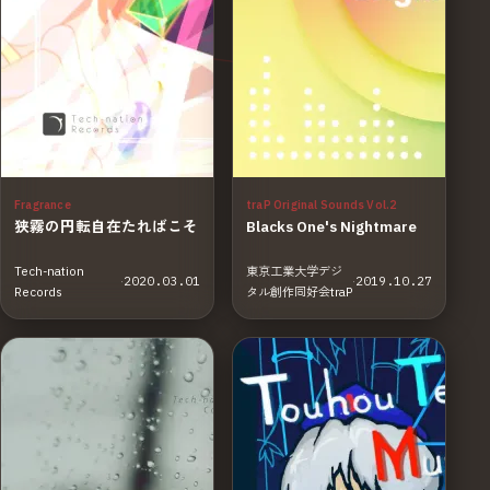
Fragrance
traP Original Sounds Vol.2
狭霧の円転自在たればこそ
Blacks One's Nightmare
Tech-nation
東京工業大学デジ
·
2020.03.01
·
2019.10.27
Records
タル創作同好会traP