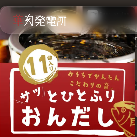
T
2
S