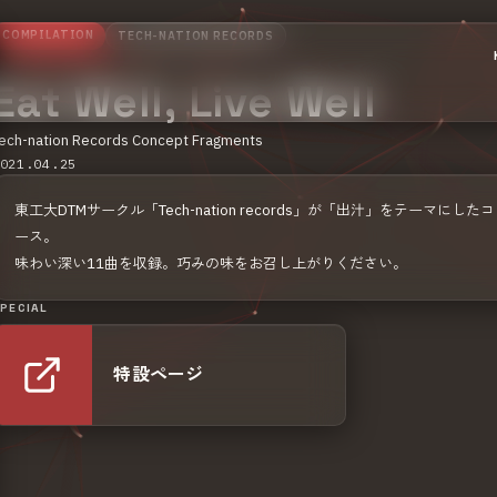
COMPILATION
TECH-NATION RECORDS
サッとひとふり おんだし
Eat Well, Live Well
ech-nation Records Concept Fragments
021.04.25
東工大DTMサークル「Tech-nation records」が「出汁」をテーマに
ース。
味わい深い11曲を収録。巧みの味をお召し上がりください。
PECIAL
特設ページ