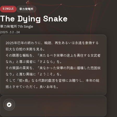
SINGLE
華力発電所
The Dying Snake
華力発電所 7th Single
2025.12.24
2025年巳年の終わりに、輪廻、再生あるいは永遠を象徴する
巨大な白蛇の末期を見る。
その醜悪な輾転を、「来たるべき栄華の途上を勇往する女武者
なれ」と尊ぶ貧者に「さよなら」を。
その策謀の果実を、「来なかった栄華の列島に播種した売国奴
なり」と蔑む異端に「ようこそ」を。
そして「蛇=鳥」なる代数的戯言を皆様にお贈りし、本年の総
括とさせていただく。良いお年を。